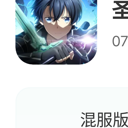
黑衣
0
啊
这孩
你放
混服