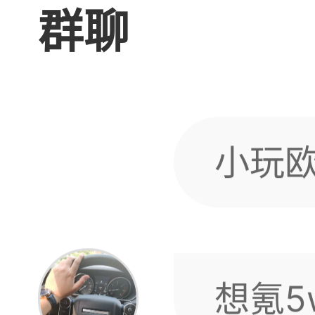
群聊
给你
小玩
长，你
想氪