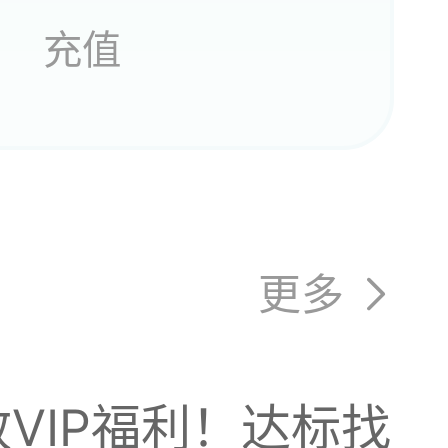
充值
个欧皇
成别人
更多
韩跑跑
哈哈哈
VIP福利！达标找