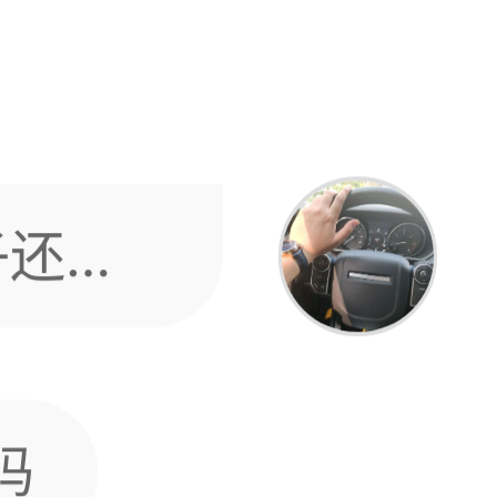
子还
你硬
吗