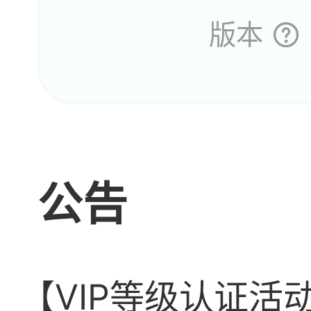
版本
你大
给大
公告
吃瘪
哦对
的名
【VIP等级认证活