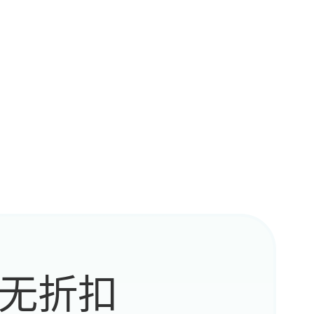
候开的
哈
就盯着
无折扣