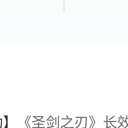
号打
家说个笑话，上周这
后，这周又把小号改
，上周吃的老八啊，
字，想祸水东引哈哈
动】
《圣剑之刃》长效