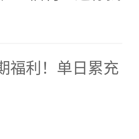
别怂
！
轻柔打
期福利！单日累充
在我就