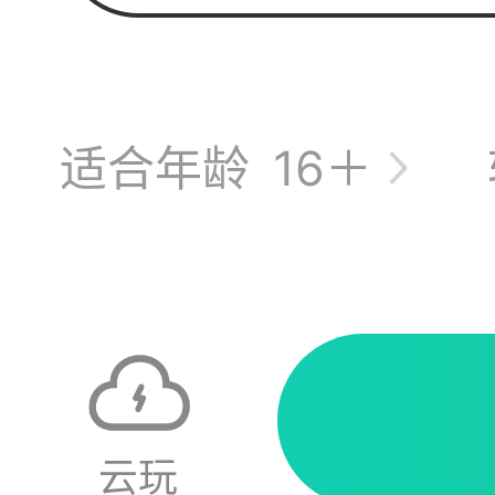
适合年龄
16＋
后面
云玩