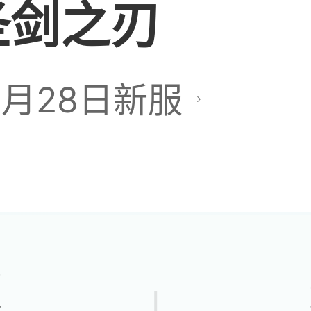
圣剑之刃
剑影这个新区什么时
7月28日新服
 谁知道的告诉我一下
子被打破防了，哈哈
心吧，我谁也不打，
版