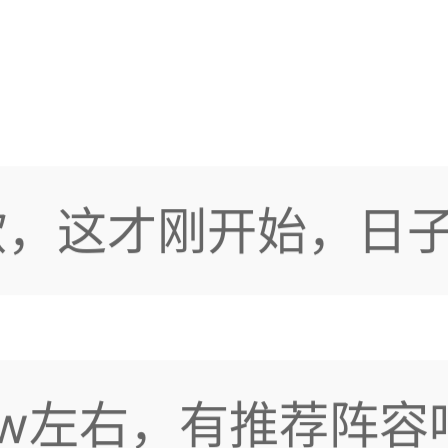
不要打我了 我玩欧
擦皮鞋还不行吗
欧，这才刚开始，日
下周能前30我都算
5w左右，有推荐阵容