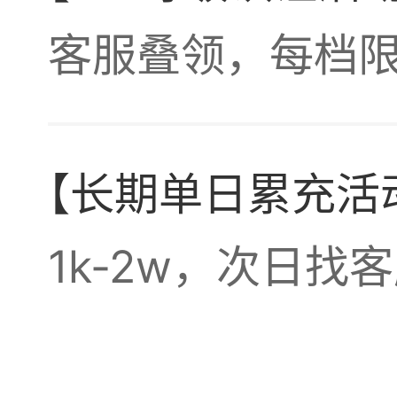
我知
客服叠领，每档限
希望
【长期单日累充活
我，
私服
1k-2w，次日
陪你