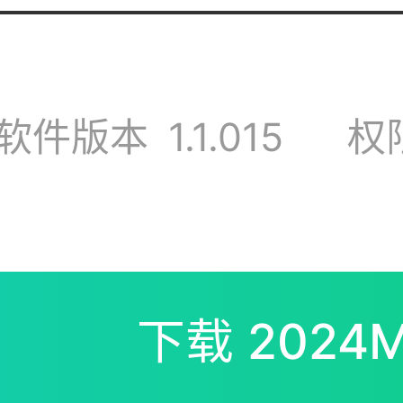
灵儿
软件版本
1.1.015
权
全是未上线的预约游
下载
2024