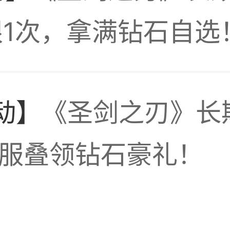
道你也在，你两千万
1次，拿满钻石自选
你不要退缩，继续用
动】
《圣剑之刃》长
大号留着吃第一
最少有一年，只要你
找客服叠领钻石豪礼！
打