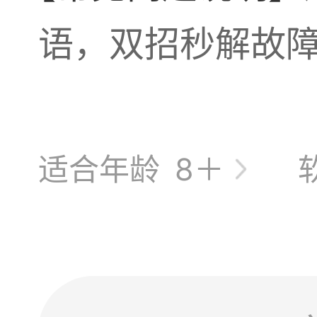
语，双招秒解故
适合年龄
8＋