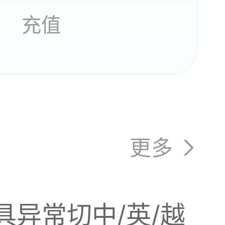
充值
更多
异常切中/英/越