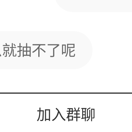
哦哦
左上角头像，编辑那
加入群聊