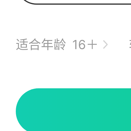
适合年龄
16＋
有人要