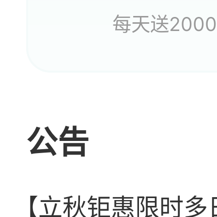
每天送200
星洛
公告
【立秋钜惠限时多