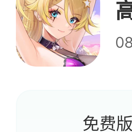
0
唉，
死，
免费