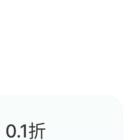
卡好久
肉的要
正有用
0.1折