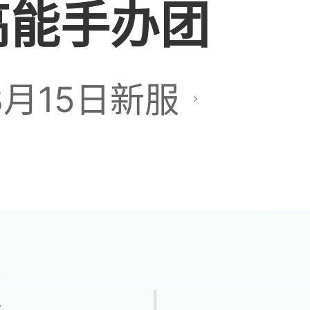
高能手办团
每次遇到这种关都要
8月15日新服
我服了，有些关卡怪
伤害又高
反
版