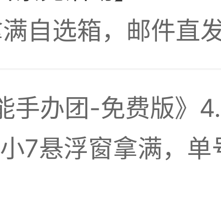
拿满自选箱，邮件直
那个卡和星星
能手办团-免费版》4
碎片倒是
，小7悬浮窗拿满，单