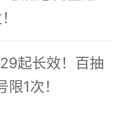
发！
.29起长效！百抽
不缺。
号限1次！