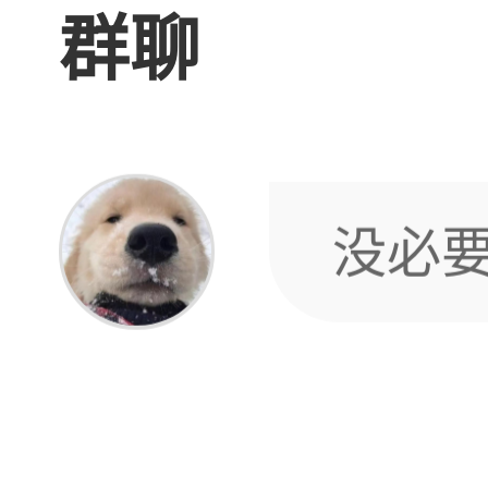
群聊
没必
这怎