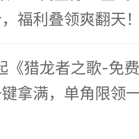
分，福利叠领爽翻天
品
21起《猎龙者之歌-
一键拿满，单角限领