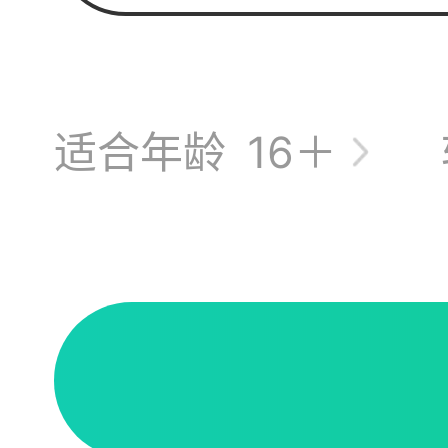
你贝
适合年龄
16＋
该一
什么时候充值
乖！
给客