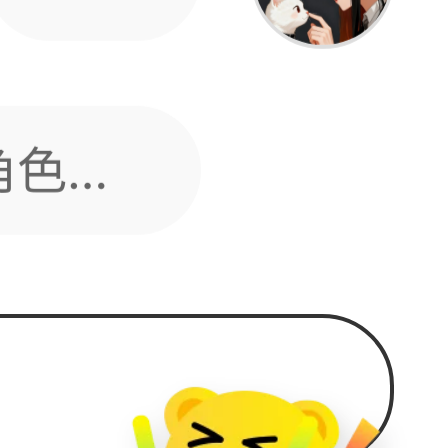
0-700
465