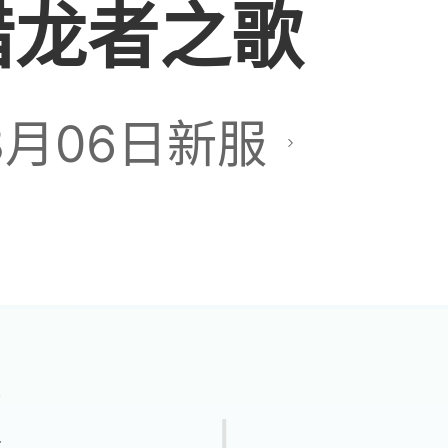
猎龙者之歌
七关大奖是200个精
8月06日新服
给了强化石啊，是b
又是垃圾活动 强化都要满
全部砸完才有精髓
奖
版