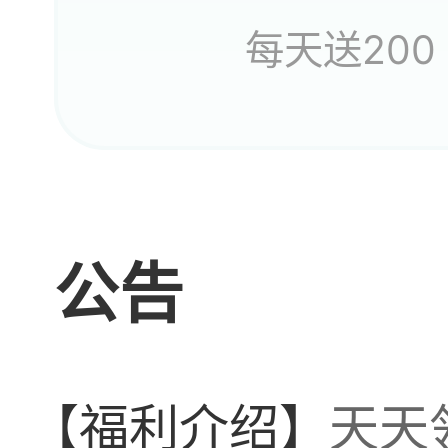
每天送200
又是b
公告
还
【福利介绍】
天天