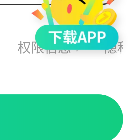
料也应
权限信息
隐私
宜还卖
平在