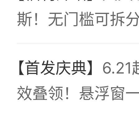
斯！无门槛可拆
是极
【首发庆典】
6.
效叠领！悬浮窗