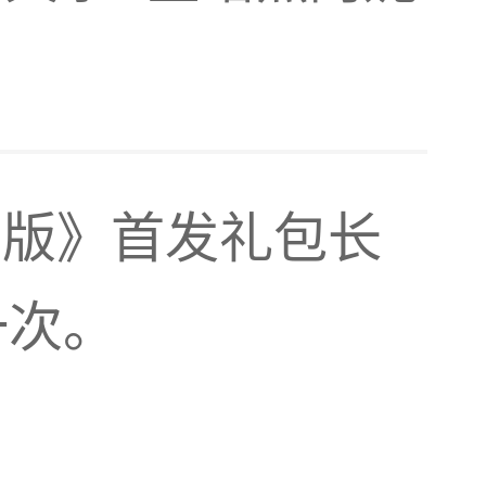
！
免费版》首发礼包长
极品啊
一次。