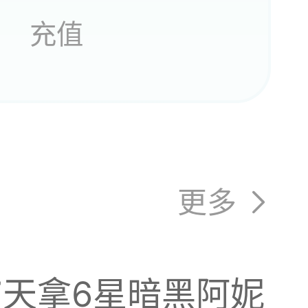
充值
更多
也没领
7天拿6星暗黑阿妮