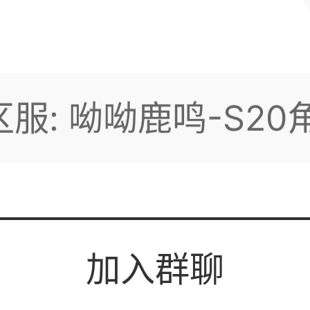
寒秋丶角色
我用了60
2820438402703294
我才补290
加入群聊