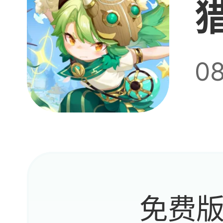
第
0
什么只
是要
免费