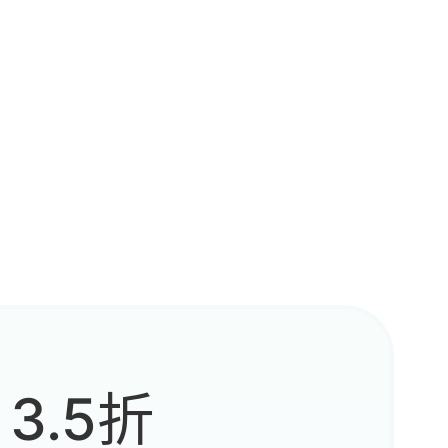
髓，为
ug还
了
励不对
3.5折