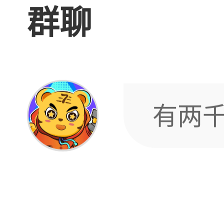
群聊
有两
安卓区