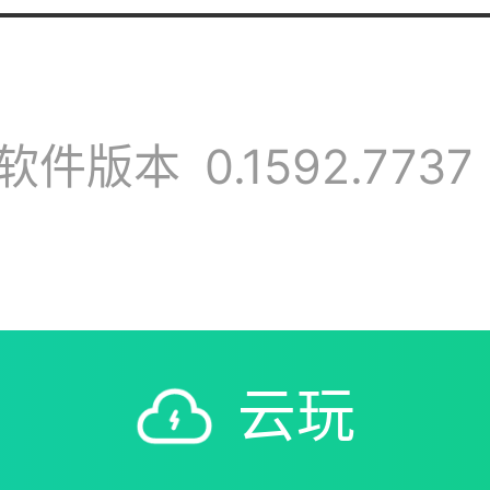
壳收回了，你钻石材
软件版本
0.1592.7737
同收回，你们得了便
的 充多少 角色ID
钻石材料收拢了！公
云玩
服申诉不会吗