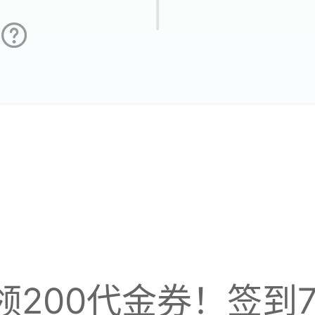
ug
有一千多代金，今天
领200代金券！签到