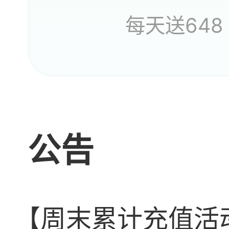
每天送648
公告
【周末累计充值活