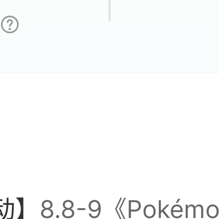
动】
8.8-9《Pokém