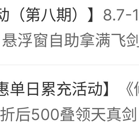
动（第八期）】
8.7
！悬浮窗自助拿满飞
。。。
惠单日累充活动】
《
套观星20-50的码
效！折后500叠领天真