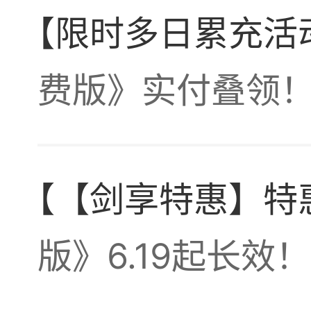
【限时多日累充活
费版》实付叠领
【【剑享特惠】特
买了一
版》6.19起长