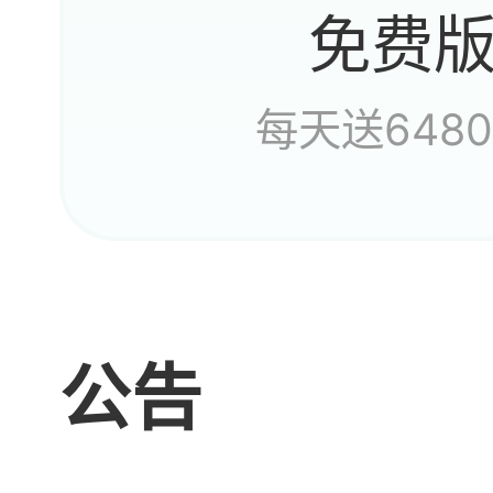
那一
免费
每天送648
如买
公告
800