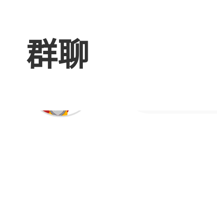
号限1次！
的也买
群聊
出限时2