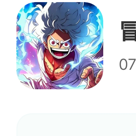
关，
赚不
0
本肯
这家