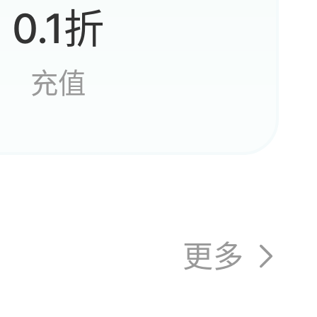
0.1折
出那么
充值
一直开
游戏了
更多