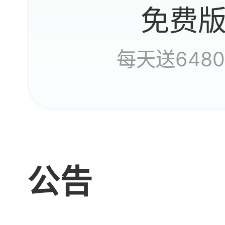
免费
跟这
每天送648
久了
以后
公告
区