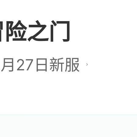
冒险之门
换个牌子在开
到钱，肯定要关啊，
7月27日新服
定要的
运营太辣鸡了