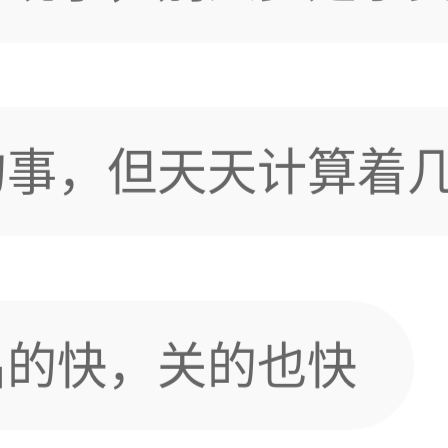
死！
意思吗？
出的快，关的也快
小7独占倒