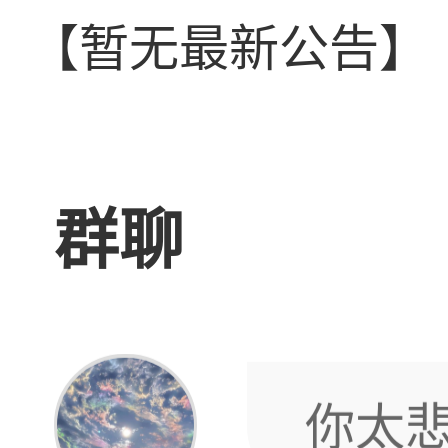
【暂无最新公告】
群聊
你太
活，
迟早