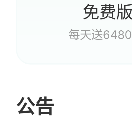
免费
日常
每天送648
公告