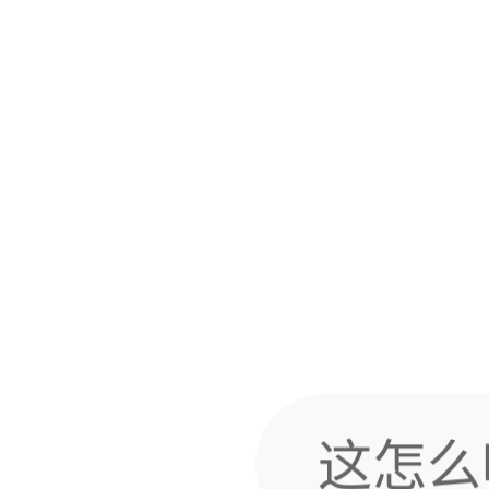
也有
这怎么
28米好像